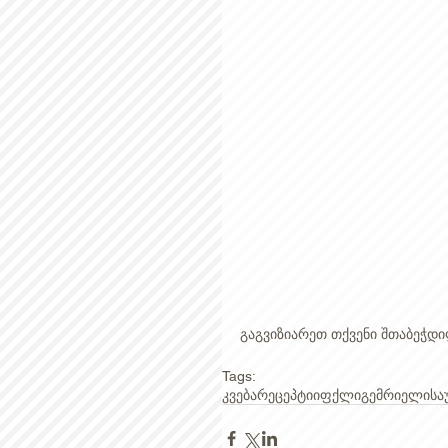
გაგვიზიარეთ თქვენი შთაბეჭდილ
Tags:
კვება
რეცეპტი
იფქლი
გემრიელი
სა