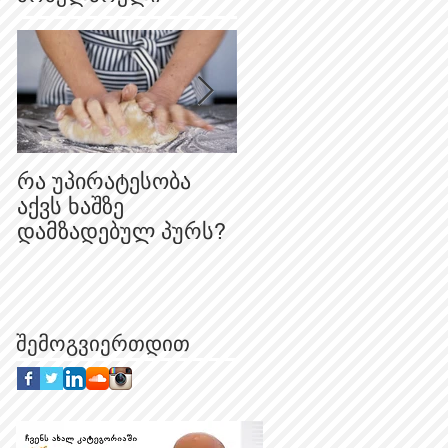
რა უპირატესობა
რატომ არის
აქვს ხაშზე
„იფქლის“ შავი
დამზადებულ პურს?
პურეული
შედარებით ღია
ფერის?
შემოგვიერთდით