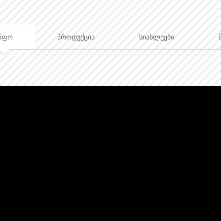
ნფო
პროდუქცია
სიახლეები