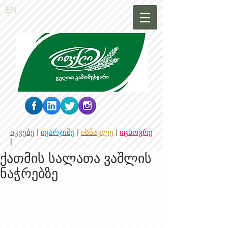
EN
იკვებე
|
ივარჯიშე
|
ისწავლე
|
იცხოვრე
|
ქათმის სალათა ვაშლის
ნაჭრებზე